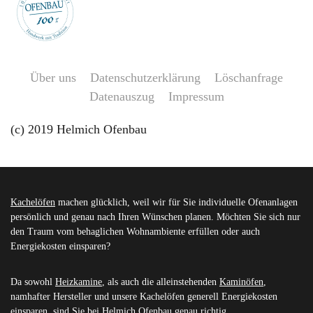
Über uns
Datenschutzerklärung
Löschanfrage
Datenauszug
Impressum
(c) 2019 Helmich Ofenbau
Kachelöfen
machen glücklich, weil wir für Sie individuelle Ofenanlagen
persönlich und genau nach Ihren Wünschen planen. Möchten Sie sich nur
den Traum vom behaglichen Wohnambiente erfüllen oder auch
Energiekosten einsparen?
Da sowohl
Heizkamine
, als auch die alleinstehenden
Kaminöfen
,
namhafter Hersteller und unsere Kachelöfen generell Energiekosten
einsparen, sind Sie bei Helmich Ofenbau genau richtig.